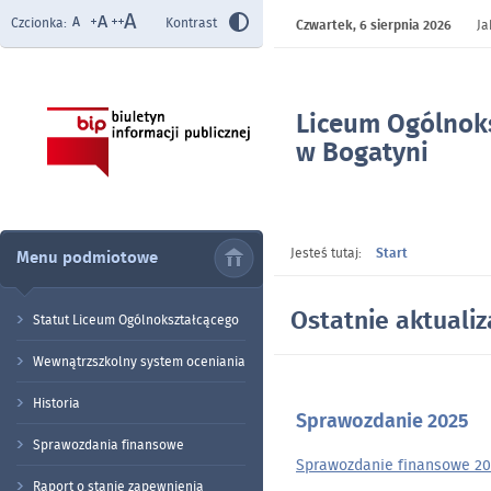
Czcionka:
Kontrast
Czwartek,
6 sierpnia 2026
Ja
Liceum Ogólnok
w Bogatyni
- Strona główna
Jesteś tutaj:
Start
Menu podmiotowe
Ostatnie aktualiz
Statut Liceum Ogólnokształcącego
Wewnątrzszkolny system oceniania
Historia
Sprawozdanie 2025
Artykuły
Sprawozdania finansowe
Sprawozdanie finansowe 20
Raport o stanie zapewnienia