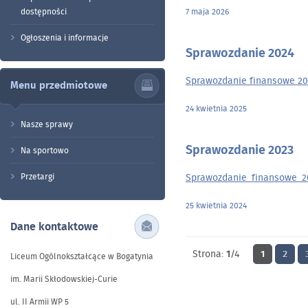
dostępności
7 maja 2026
Ogłoszenia i informacje
Sprawozdanie 2024
Sprawozdanie finansowe 20
Menu przedmiotowe
24 kwietnia 2025
Nasze sprawy
Sprawozdanie 2023
Na sportowo
Przetargi
Sprawozdanie_finansowe_2
25 kwietnia 2024
Dane kontaktowe
Strona:
1
/4
1
2
Liceum Ogólnokształcące w Bogatynia
im. Marii Skłodowskiej-Curie
ul. II Armii WP 5